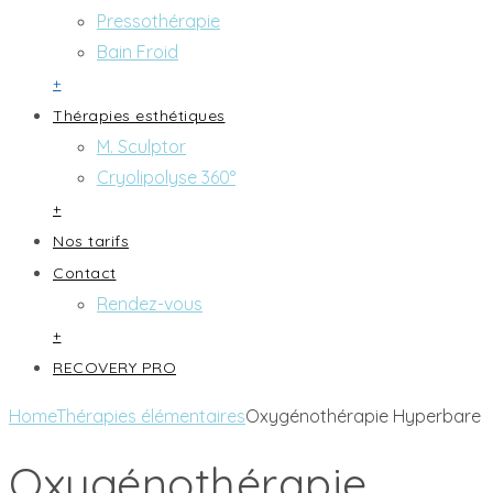
Pressothérapie
Bain Froid
+
Thérapies esthétiques
M. Sculptor
Cryolipolyse 360°
+
Nos tarifs
Contact
Rendez-vous
+
RECOVERY PRO
Home
Thérapies élémentaires
Oxygénothérapie Hyperbare
Oxygénothérapie